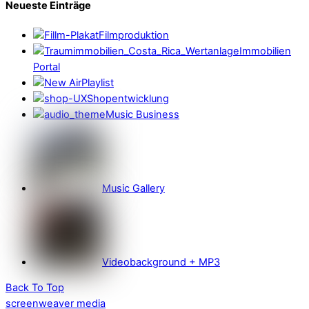
Neueste Einträge
Filmproduktion
Immobilien
Portal
Playlist
Shopentwicklung
Music Business
Music Gallery
Videobackground + MP3
Back To Top
screenweaver media