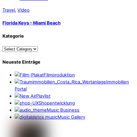
Travel
,
Video
Florida Keys – Miami Beach
Kategorie
Neueste Einträge
Filmproduktion
Immobilien
Portal
Playlist
Shopentwicklung
Music Business
Music Gallery